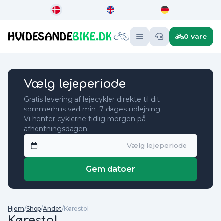
0 vare
Vælg lejeperiode
Gratis levering af lejecykler direkte til dit
sommerhus ved min. 7 dages udlejning.
Vi henter cyklerne tidlig morgen på
afhentningsdagen.
Gem datoer
Hjem
/
Shop
/
Andet
/
Kørestol
Kørestol